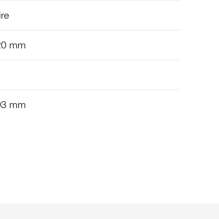
ire
420 mm
393 mm