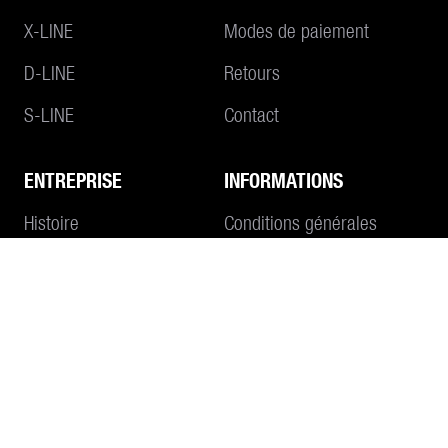
X-LINE
Modes de paiement
D-LINE
Retours
S-LINE
Contact
ENTREPRISE
INFORMATIONS
Au panier
Histoire
Conditions générales
Philosophie
Impressum
Protection des données
CONTACT
E-MAIL
+41 55 645 55 80
WHATSAPP