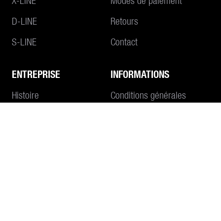
X-LINE
Modes de paiement
D-LINE
Retours
S-LINE
Contact
ENTREPRISE
INFORMATIONS
Au panier
Histoire
Conditions générales
Philosophie
Impressum
Protection des données
CONTACT
E-MAIL
+41 55 645 55 80
WHATSAPP